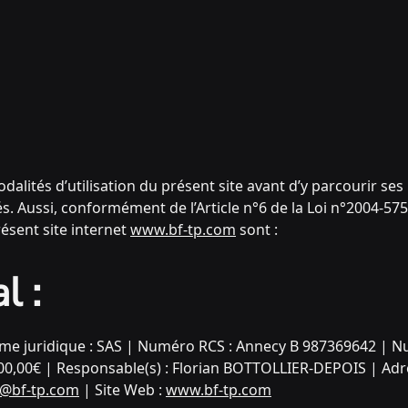
odalités d’utilisation du présent site avant d’y parcourir se
s. Aussi, conformément de l’Article n°6 de la Loi n°2004-575
ésent site internet
www.bf-tp.com
sont :
l :
e juridique : SAS | Numéro RCS : Annecy B 987369642 | 
0000,00€ | Responsable(s) : Florian BOTTOLLIER-DEPOIS | A
t@bf-tp.com
| Site Web :
www.bf-tp.com