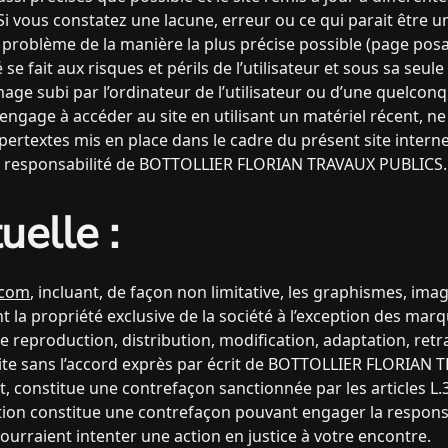
Si vous constatez une lacune, erreur ou ce qui parait être 
 le problème de la manière la plus précise possible (page po
 se fait aux risques et périls de l’utilisateur et sous sa seu
e subi par l’ordinateur de l’utilisateur ou d’une quelcon
s’engage à accéder au site en utilisant un matériel récent, 
ypertextes mis en place dans le cadre du présent site intern
 la responsabilité de BOTTOLLIER FLORIAN TRAVAUX PUBLICS.
uelle :
.com
, incluant, de façon non limitative, les graphismes, imag
nt la propriété exclusive de la société à l’exception des m
e reproduction, distribution, modification, adaptation, ret
rdite sans l’accord exprès par écrit de BOTTOLLIER FLORIAN
, constitue une contrefaçon sanctionnée par les articles L.
iction constitue une contrefaçon pouvant engager la responsab
ourraient intenter une action en justice à votre encontre.