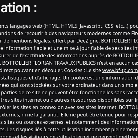
ation :
ents langages web (HTML, HTML5, Javascript, CSS, etc…) pour
andons de recourir à des navigateurs modernes comme Fi
teur de mentions légales, offert par DeeZigne. BOTTOLLIER
 information fiable et une mise à jour fiable de ses sites i
assurer de l’exactitude des informations auprès de BOTTOLL
ile. BOTTOLLIER FLORIAN TRAVAUX PUBLICS n’est en aucun cas 
direct pouvant en découler. Cookies : Le site
www.bf-tp.com
 statistiques et d’affichage. Un cookie est une information 
onnées qui sont stockées sur votre ordinateur dans un simpl
 parties de ce site ne peuvent être fonctionnelles sans l’acc
d’autres sites internet ou d’autres ressources disponibles s
ôler les sites en connexion avec ses sites internet. BOT
es externes, ni ne la garantit. Elle ne peut-être tenue pour
es sites ou sources externes, et notamment des informations
s. Les risques liés à cette utilisation incombent pleinement 
abonnés et les visiteurs des sites internet ne peuvent mettre 